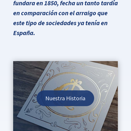
fundara en 1850, fecha un tanto tardía
en comparación con el arraigo que
este tipo de sociedades ya tenía en
España.
Nuestra Historia