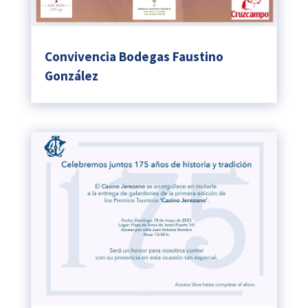
Convivencia Bodegas Faustino
González