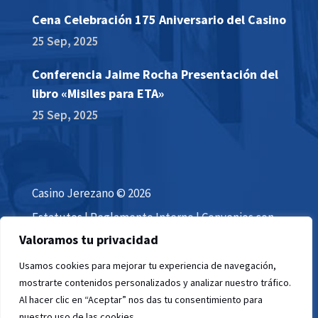
Cena Celebración 175 Aniversario del Casino
25 Sep, 2025
Conferencia Jaime Rocha Presentación del
libro «Misiles para ETA»
25 Sep, 2025
Casino Jerezano © 2026
Estatutos
|
Reglamento Interno
|
Convenios con
Valoramos tu privacidad
otros Casinos
Aviso Legal
|
Privacidad
|
Términos y Condiciones
|
Usamos cookies para mejorar tu experiencia de navegación,
mostrarte contenidos personalizados y analizar nuestro tráfico.
Política de Cookies
Al hacer clic en “Aceptar” nos das tu consentimiento para
nuestro uso de las cookies.