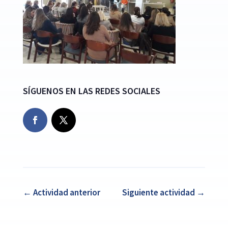
SÍGUENOS EN LAS REDES SOCIALES
←
Actividad anterior
Siguiente actividad
→