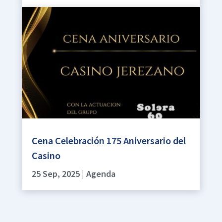
Cena Celebración 175 Aniversario del
Casino
25 Sep, 2025
|
Agenda