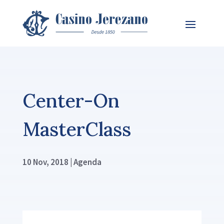
Center-On
MasterClass
10 Nov, 2018
|
Agenda