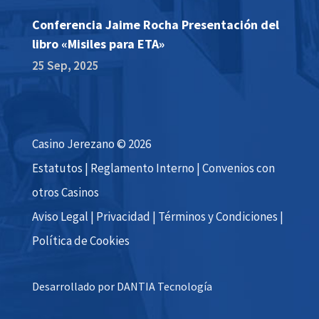
Conferencia Jaime Rocha Presentación del
libro «Misiles para ETA»
25 Sep, 2025
Casino Jerezano © 2026
Estatutos
|
Reglamento Interno
|
Convenios con
otros Casinos
Aviso Legal
|
Privacidad
|
Términos y Condiciones
|
Política de Cookies
Desarrollado por DANTIA Tecnología