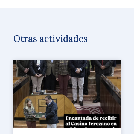
Otras actividades