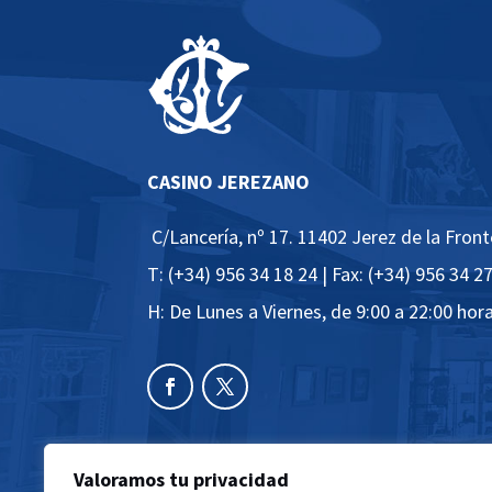
CASINO JEREZANO
C/Lancería, nº 17
. 11402 Jerez de la Front
T:
(+34) 956 34 18 24
| Fax: (+34) 956 34 2
H: De Lunes a Viernes, de 9:00 a 22:00 ho
Valoramos tu privacidad