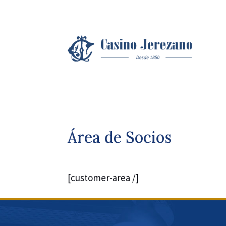
Área de Socios
[customer-area /]